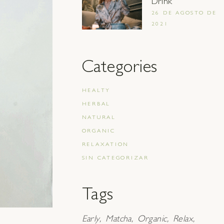
Drink
26 DE AGOSTO DE
2021
Categories
HEALTY
HERBAL
NATURAL
ORGANIC
RELAXATION
SIN CATEGORIZAR
Tags
Early
Matcha
Organic
Relax