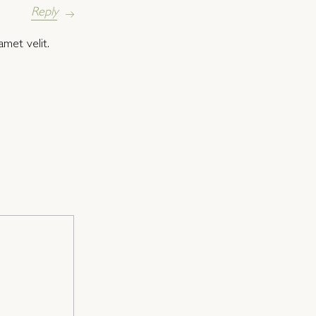
Reply
met velit.