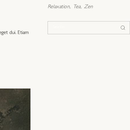
Relaxation
Tea
Zen
get dui. Etiam