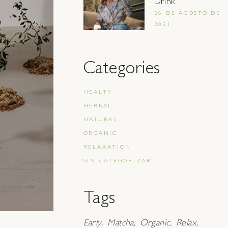
Drink
26 DE AGOSTO DE
2021
Categories
HEALTY
HERBAL
NATURAL
ORGANIC
RELAXATION
SIN CATEGORIZAR
Tags
Early
Matcha
Organic
Relax