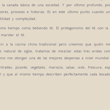
 la canasta básica de una sociedad. Y por último profundo, 
ores, procesos e historias. Es en este último punto cuando u
tilidad y complejidad.
mo tiempo coma bebiendo té. El protagonismo del té con la c
 maridar el té.
ni a la cocina china tradicional pero creemos que quién me
is natural de siglos, tratamos de mezclar estas tres aristas c
ileno nos otorgan una de las mejores despensas a nivel mundial.
trastes, picante, vegetales, mariscos, salsas, wok, frescura, e
onal y que al mismo tiempo describen perfectamente cada boca