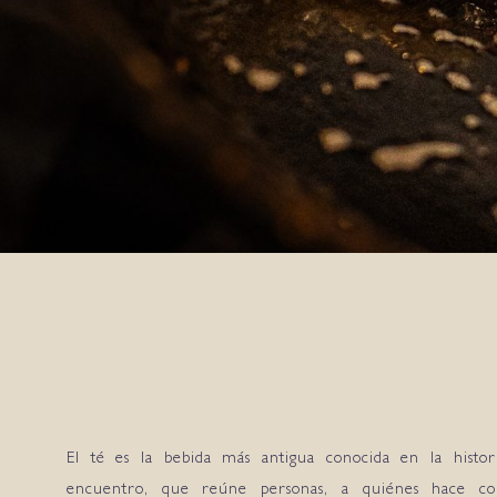
El té es la bebida más antigua conocida en la hist
encuentro, que reúne personas, a quiénes hace co