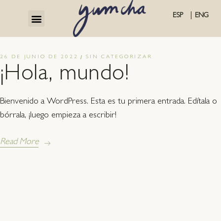
|
ESP
ENG
EL TÉ Y NUESTRA COCINA
26 DE JUNIO DE 2022
SIN CATEGORIZAR
¡Hola, mundo!
Bienvenido a WordPress. Esta es tu primera entrada. Edítala o
bórrala, ¡luego empieza a escribir!
Read More