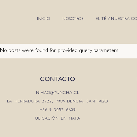
INICIO
NOSOTROS
EL TÉ Y NUESTRA C
No posts were found for provided query parameters.
CONTACTO
NIHAO@YUMCHA.CL
LA HERRADURA 2722, PROVIDENCIA, SANTIAGO
+56 9 3052 6609
UBICACIÓN EN MAPA